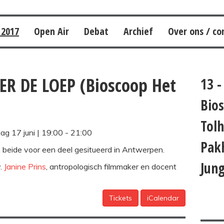
 2017
Open Air
Debat
Archief
Over ons / co
 DE LOEP (Bioscoop Het
13 -
Bios
Tolh
ag 17 juni |
19:00
-
21:00
Pak
, beide voor een deel gesitueerd in Antwerpen.
Jun
v.
Janine Prins
, antropologisch filmmaker en docent
Tickets
iCalendar