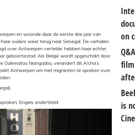
Inte
docu
on c
erpen en woonde daar de eerste drie jaar van
 haar ouders weer terug naar Senegal. De verhalen
eugd over Antwerpen vertelde, hebben haar echter
Q&A 
aar geboortestad. Als België wordt opgeschrikt door
fil
 Oulematou Niangadou, verandert dit Aïcha’s
bezoekt Antwerpen om met migranten te spreken over
afte
eden.
egal)
Beel
proken, Engels ondertiteld
is n
Cin