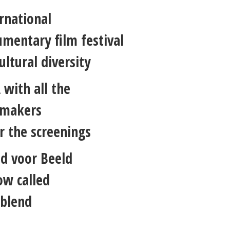
rnational
mentary film festival
ultural diversity
with all the
mmakers
r the screenings
d voor Beeld
ow called
eblend