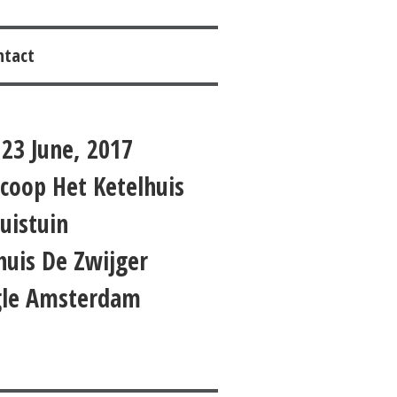
ntact
 23 June, 2017
coop Het Ketelhuis
uistuin
huis De Zwijger
gle Amsterdam