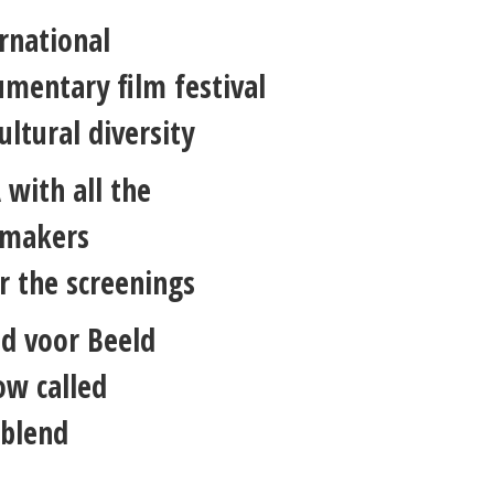
rnational
mentary film festival
ultural diversity
with all the
mmakers
r the screenings
d voor Beeld
ow called
eblend