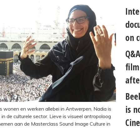
Inte
docu
on c
Q&A 
fil
afte
Beel
is n
s wonen en werken allebei in Antwerpen. Nadia is
n de culturele sector. Lieve is visueel antropoloog
Cin
nemen aan de Masterclass Sound Image Culture in