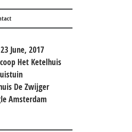
ntact
 23 June, 2017
coop Het Ketelhuis
uistuin
huis De Zwijger
gle Amsterdam