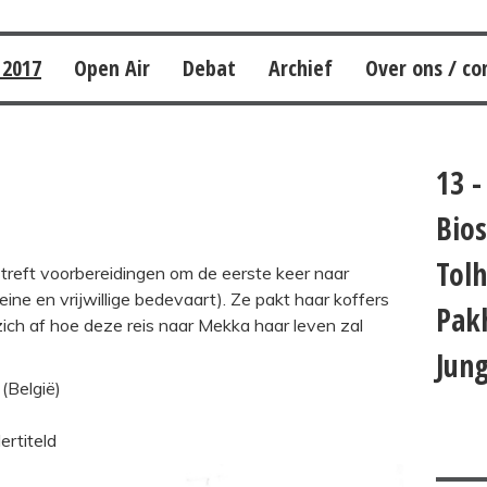
 2017
Open Air
Debat
Archief
Over ons / co
13 -
Bios
Tolh
 treft voorbereidingen om de eerste keer naar
ine en vrijwillige bedevaart). Ze pakt haar koffers
Pak
 zich af hoe deze reis naar Mekka haar leven zal
Jun
(België)
rtiteld