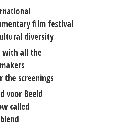
rnational
mentary film festival
ultural diversity
with all the
mmakers
r the screenings
d voor Beeld
ow called
eblend