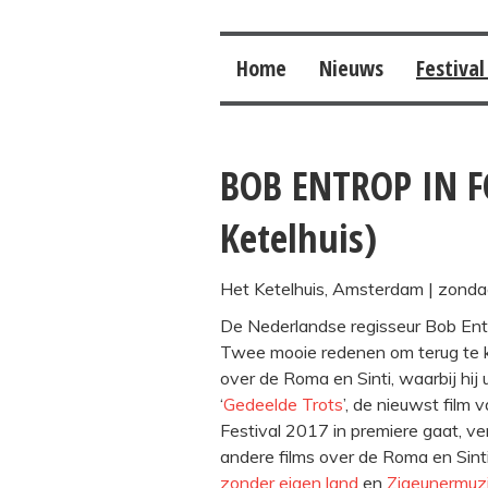
Home
Nieuws
Festival
BOB ENTROP IN F
Ketelhuis)
Het Ketelhuis, Amsterdam
| zondag
De Nederlandse regisseur Bob Entro
Twee mooie redenen om terug te ki
over de Roma en Sinti, waarbij hij
‘
Gedeelde Trots
’, de nieuwst film
Festival 2017 in premiere gaat, ve
andere films over de Roma en Sinti
zonder eigen land
en
Zigeunermuzi