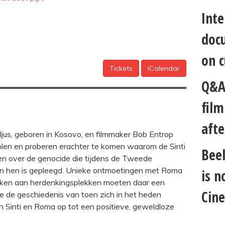
Inte
docu
on c
Tickets
iCalendar
Q&A 
fil
afte
jus, geboren in Kosovo, en filmmaker Bob Entrop
olen en proberen erachter te komen waarom de Sinti
Beel
 over de genocide die tijdens de Tweede
an hen is gepleegd. Unieke ontmoetingen met Roma
is n
oeken aan herdenkingsplekken moeten daar een
Cin
e de geschiedenis van toen zich in het heden
oen Sinti en Roma op tot een positieve, geweldloze