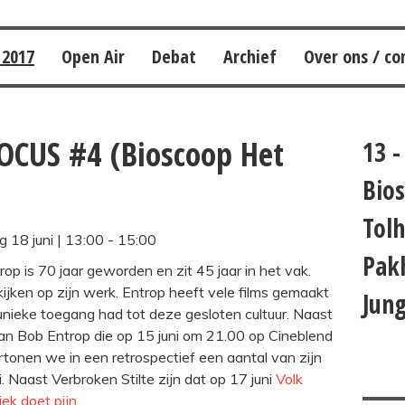
 2017
Open Air
Debat
Archief
Over ons / co
OCUS #4 (Bioscoop Het
13 -
Bios
Tolh
 18 juni |
13:00
-
15:00
Pak
p is 70 jaar geworden en zit 45 jaar in het vak.
jken op zijn werk. Entrop heeft vele films gemaakt
Jun
 unieke toegang had tot deze gesloten cultuur. Naast
 van Bob Entrop die op 15 juni om 21.00 op Cineblend
rtonen we in een retrospectief een aantal van zijn
. Naast Verbroken Stilte zijn dat op 17 juni
Volk
ek doet pijn
.