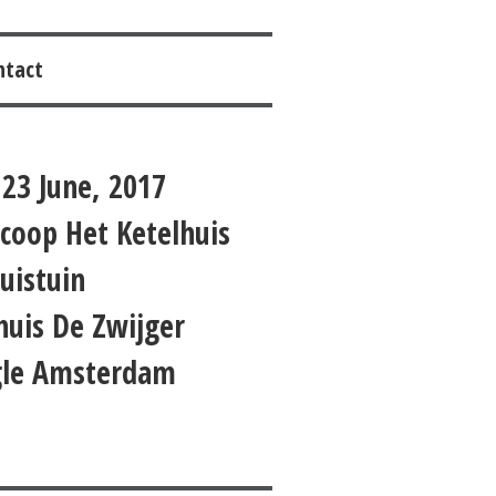
ntact
 23 June, 2017
coop Het Ketelhuis
uistuin
huis De Zwijger
gle Amsterdam