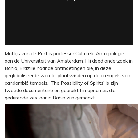
Mattijs van de Port is professor Culturele Antropologie
aan de Universiteit van Amsterdam. Hij deed onderzoek in
Bahia, Brazilië naar de ontmoetingen die, in deze
geglobaliseerde wereld, plaatsvinden op de drempels van
candomblé tempels. ‘The Possibility of Spirits’ is zijn
tweede documentaire en gebruikt filmopnames die
gedurende zes jaar in Bahia zijn gemaakt.